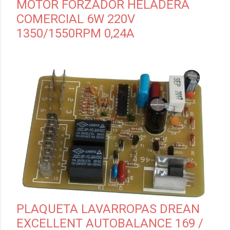
MOTOR FORZADOR HELADERA
COMERCIAL 6W 220V
1350/1550RPM 0,24A
PLAQUETA LAVARROPAS DREAN
EXCELLENT AUTOBALANCE 169 /