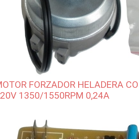
MOTOR FORZADOR HELADERA CO
20V 1350/1550RPM 0,24A