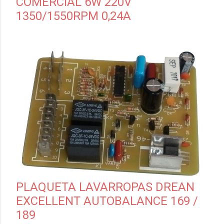
COMERCIAL 6W 220V
1350/1550RPM 0,24A
PLAQUETA LAVARROPAS DREAN
EXCELLENT AUTOBALANCE 169 /
189