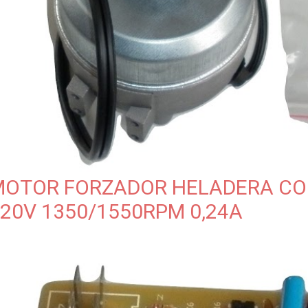
MOTOR FORZADOR HELADERA CO
20V 1350/1550RPM 0,24A